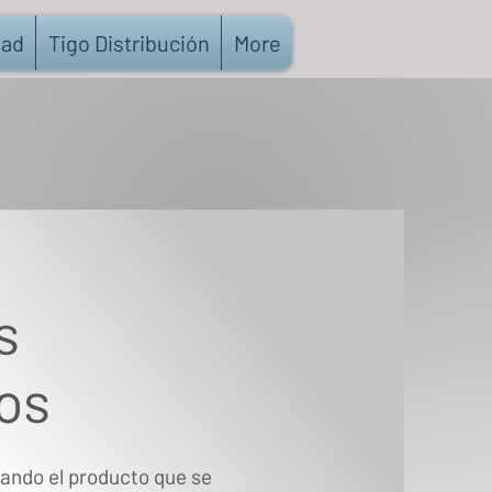
dad
Tigo Distribución
More
s
os
ando el producto que se