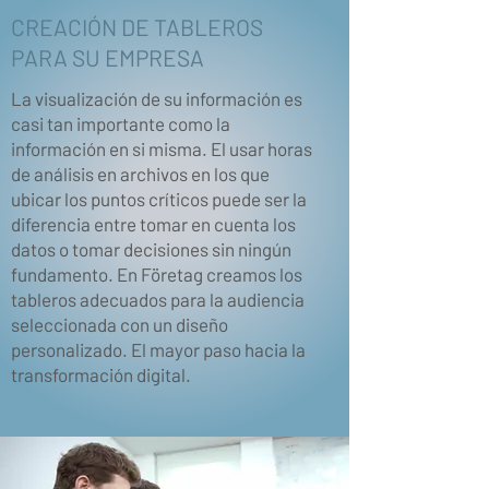
CREACIÓN DE TABLEROS
PARA SU EMPRESA
La visualización de su información es
casi tan importante como la
información en si misma. El usar horas
de análisis en archivos en los que
ubicar los puntos críticos puede ser la
diferencia entre tomar en cuenta los
datos o tomar decisiones sin ningún
fundamento. En Företag creamos los
tableros adecuados para la audiencia
seleccionada con un diseño
personalizado. El mayor paso hacia la
transformación digital.