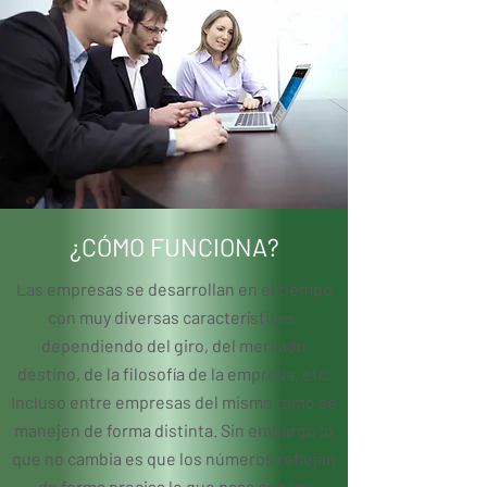
¿CÓMO FUNCIONA?
Las empresas se desarrollan en el tiempo
con muy diversas características,
dependiendo del giro, del mercado
destino, de la filosofía de la empresa, etc.
Incluso entre empresas del mismo ramo se
manejen de forma distinta. Sin embargo lo
que no cambia es que los números reflejan
de forma precisa lo que pasa con las