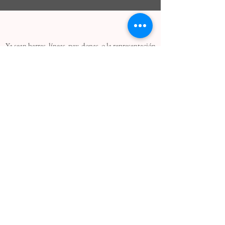
Ya sean barras, líneas, pay, donas, o la representación
que mejor se acomode para su mejor comprensión,
personalizamos sus tableros en la forma adecuada y
siempre con la posibilidad de ajustarlos para incluir
nuevos proyectos o departamentos en la empresa,
usando tecnologías tales como la experiencia de
usuario (UX)